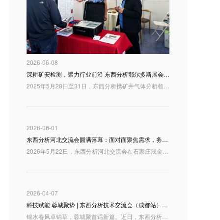
2026-06-08
深耕矿安检测，聚力行业前沿 东西分析鄂尔多斯展会精彩回顾
2025年5月28日至31日，东西分析携矿井气体分析领域最新研制成果亮相鄂尔多斯，与行业同仁共话矿山安全检测与智慧矿山建设新趋势。
2026-06-01
东西分析河北交流会圆满落幕：面对面聚焦需求，务实推进合作
2026年5月22日，东西分析河北交流会在石家庄浅金上东国际酒店举办。来自河北及周边地区的用户代表、行业伙伴和技术人员来到现场，围绕分析仪器产品、实验室应用需求以及高端质谱解决方案展开交流。
2026-04-07
科技赋能 蓉城聚势 | 东西分析技术交流会（成都站）圆满落幕
锦水春风卓锦草，蓉城聚首话新篇。近日，东西分析技术交流会（成都站）在四川成都隆重举行。本次交流会汇聚了来自西南地区的众多行业专家、科研学者、检验检测机构及企业代表，大家齐聚一堂，共探国产分析仪器发展新机遇，共绘行业高质量发展新蓝图。