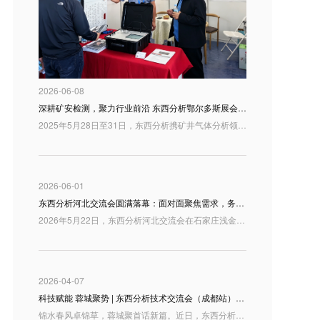
2026-06-08
深耕矿安检测，聚力行业前沿 东西分析鄂尔多斯展会精彩回顾
2025年5月28日至31日，东西分析携矿井气体分析领域最新研制成果亮相鄂尔多斯，与行业同仁共话矿山安全检测与智慧矿山建设新趋势。
2026-06-01
东西分析河北交流会圆满落幕：面对面聚焦需求，务实推进合作
2026年5月22日，东西分析河北交流会在石家庄浅金上东国际酒店举办。来自河北及周边地区的用户代表、行业伙伴和技术人员来到现场，围绕分析仪器产品、实验室应用需求以及高端质谱解决方案展开交流。
2026-04-07
科技赋能 蓉城聚势 | 东西分析技术交流会（成都站）圆满落幕
锦水春风卓锦草，蓉城聚首话新篇。近日，东西分析技术交流会（成都站）在四川成都隆重举行。本次交流会汇聚了来自西南地区的众多行业专家、科研学者、检验检测机构及企业代表，大家齐聚一堂，共探国产分析仪器发展新机遇，共绘行业高质量发展新蓝图。