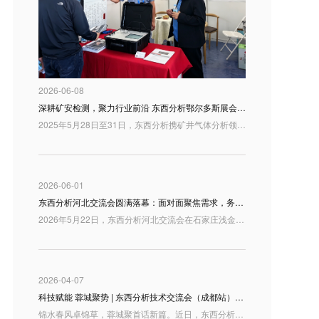
2026-06-08
深耕矿安检测，聚力行业前沿 东西分析鄂尔多斯展会精彩回顾
2025年5月28日至31日，东西分析携矿井气体分析领域最新研制成果亮相鄂尔多斯，与行业同仁共话矿山安全检测与智慧矿山建设新趋势。
2026-06-01
东西分析河北交流会圆满落幕：面对面聚焦需求，务实推进合作
2026年5月22日，东西分析河北交流会在石家庄浅金上东国际酒店举办。来自河北及周边地区的用户代表、行业伙伴和技术人员来到现场，围绕分析仪器产品、实验室应用需求以及高端质谱解决方案展开交流。
2026-04-07
科技赋能 蓉城聚势 | 东西分析技术交流会（成都站）圆满落幕
锦水春风卓锦草，蓉城聚首话新篇。近日，东西分析技术交流会（成都站）在四川成都隆重举行。本次交流会汇聚了来自西南地区的众多行业专家、科研学者、检验检测机构及企业代表，大家齐聚一堂，共探国产分析仪器发展新机遇，共绘行业高质量发展新蓝图。