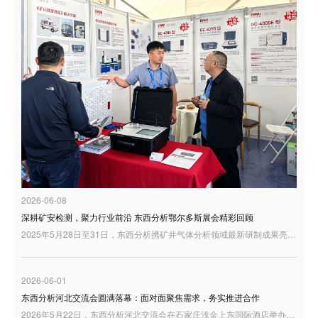
2026-06-08
深耕矿安检测，聚力行业前沿 东西分析鄂尔多斯展会精彩回顾
2025年5月28日至31日，东西分析携矿井气体分析领域最新研制成果亮相鄂尔多斯，与行业同仁共话矿山安全检测与智慧矿山建设新趋势。
2026-06-01
东西分析河北交流会圆满落幕：面对面聚焦需求，务实推进合作
2026年5月22日，东西分析河北交流会在石家庄浅金上东国际酒店举办。来自河北及周边地区的用户代表、行业伙伴和技术人员来到现场，围绕分析仪器产品、实验室应用需求以及高端质谱解决方案展开交流。