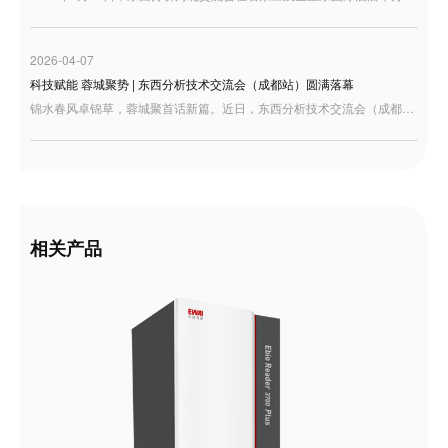
2026-04-07
科技赋能 蓉城聚势 | 东西分析技术交流会（成都站）圆满落幕
锦水春风卓锦草，蓉城聚首话新篇。近日，东西分析技术交流会（成都站）在四川成都隆重举行。本次交流会汇聚了来自西南地区的众多行业专家、科研学者、检验检测机构及企业代表，大家齐聚一堂，共探国产分析仪器发展新机遇，共绘行业高质量发展新蓝图。
相关产品