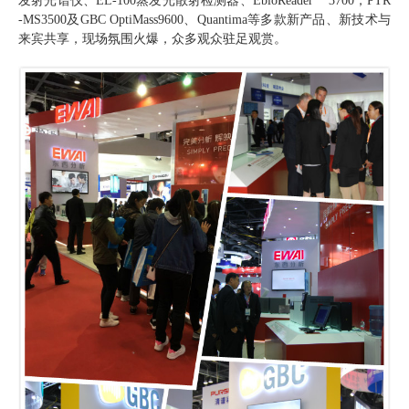
发射光谱仪、EL-100蒸发光散射检测器、EbioReader
3700，PTR
-MS3500及GBC OptiMass9600、Quantima等多款新产品、新技术与
来宾共享，现场氛围火爆，众多观众驻足观赏。