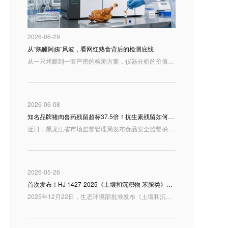
2026-06-29
从“鹅腿阿姨”风波，看网红熟食背后的检测底线
从一只烤腿到一套严密的检测方案，仪器分析的价值正在于此：把肉眼看不清的变质隐患变成可追溯的数据，把消费者的疑问变成可验证的结果。食品安全从来不是一句空洞的承诺，而是一张张精准的色谱图、一个个客观的检测数值。东西分析将持续以可靠的分析仪器与专业解决方案，助力食品行业守住安全红线，让每一份充满烟火气的美食，都能让人吃得更明白、更安心。
2026-06-08
知名品牌猪肉兽药残留超标37.5倍！抗生素残留如何“现原形”？东西分析为您支招
近日，黑龙江省市场监督管理局发布食品安全监督抽检信息通告，其中，望奎双汇北大荒食品有限公司生产的一批“猪后鞧肉”被检出林可霉素残留超标。公开信息显示，该批次样品林可霉素检出值为 7.70×10³ μg/kg，而标准限量为 ≤200 μg/kg，超标约 37.5倍。
2026-05-26
首次发布！HJ 1427-2025《土壤和沉积物 苯胺类》新标来袭，东西分析GC-MS全面护航
2025年12月22日，生态环境部批准发布《土壤和沉积物 16种苯胺类和3种联苯胺类化合物的测定 气相色谱-质谱法》（HJ 1427-2025），该标准将于2026年7月1日起正式实施。