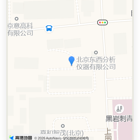
© 2026 AutoNavi
- GS(2025)5996号