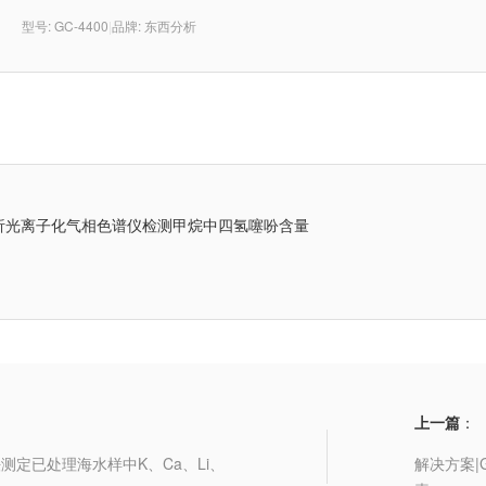
型号: GC-4400
|
品牌: 东西分析
析光离子化气相色谱仪检测甲烷中四氢噻吩含量
上一篇
：
法测定已处理海水样中K、Ca、Li、
解决方案|G