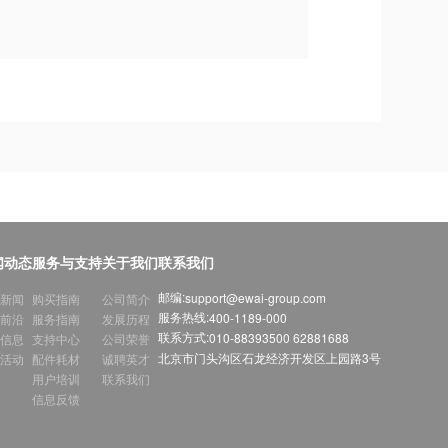
闻动态
服务与支持
关于我们
联系我们
邮编:
support@ewai-group.com
新闻
购买指南
公司简介
服务热线:
400-1189-000
前沿
服务指南
发展历程
联系方式:
010-88393500 62881688
信息
支持中心
公司荣誉
北京市门头沟区石龙经济开发区上园路3号
活动
配件耗材
诚聘英才
用户培训
联系我们
信息反馈