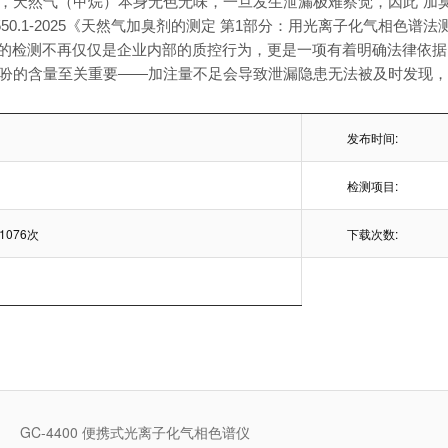
，天然气（甲烷）本身无色无味，一旦发生泄漏极难察觉，因此“加
46550.1-2025《天然气加臭剂的测定 第1部分：用光离子化气相
）的检测不再仅仅是企业内部的质控行为，更是一项有着明确法律依
吩的含量至关重要——加注量不足会导致泄漏隐患无法被及时发现
发布时间:
检测项目:
1076次
下载次数:
GC-4400 便携式光离子化气相色谱仪