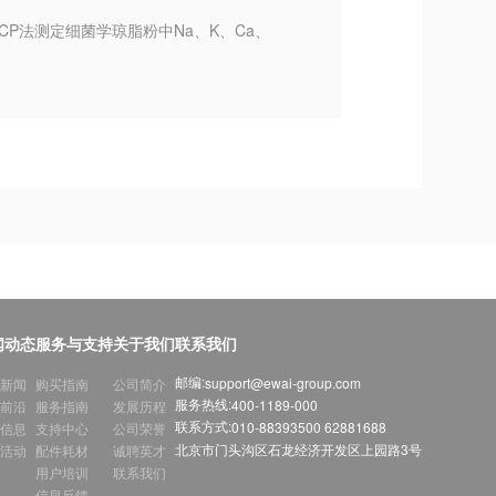
ICP法测定细菌学琼脂粉中Na、K、Ca、
闻动态
服务与支持
关于我们
联系我们
邮编:
support@ewai-group.com
新闻
购买指南
公司简介
服务热线:
400-1189-000
前沿
服务指南
发展历程
联系方式:
010-88393500 62881688
信息
支持中心
公司荣誉
北京市门头沟区石龙经济开发区上园路3号
活动
配件耗材
诚聘英才
用户培训
联系我们
信息反馈