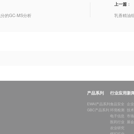
上一篇
：
分的GC-MS分析
乳香精油组
产品系列
行业应用
新
EWAI产品系列
食品安全
企业
GBC产品系列
环境检测
技术
电子信息
市场
医药行业
展会
农业研究
煤矿矿业