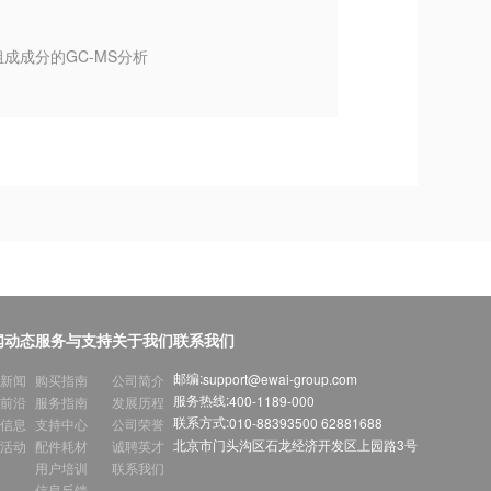
成成分的GC-MS分析
闻动态
服务与支持
关于我们
联系我们
邮编:
support@ewai-group.com
新闻
购买指南
公司简介
服务热线:
400-1189-000
前沿
服务指南
发展历程
联系方式:
010-88393500 62881688
信息
支持中心
公司荣誉
北京市门头沟区石龙经济开发区上园路3号
活动
配件耗材
诚聘英才
用户培训
联系我们
信息反馈