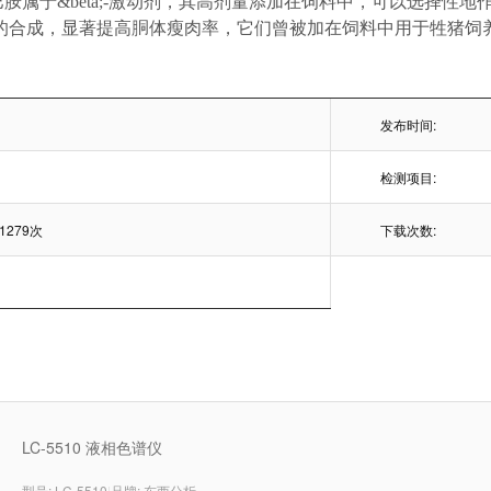
属于&beta;-激动剂，其高剂量添加在饲料中，可以选择性
的合成，显著提高胴体瘦肉率，它们曾被加在饲料中用于牲猪饲
发布时间:
检测项目:
1279次
下载次数:
LC-5510 液相色谱仪
型号: LC-5510
|
品牌: 东西分析