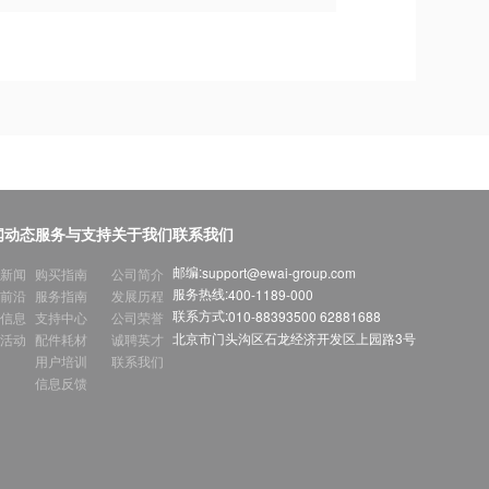
闻动态
服务与支持
关于我们
联系我们
邮编:
support@ewai-group.com
新闻
购买指南
公司简介
服务热线:
400-1189-000
前沿
服务指南
发展历程
联系方式:
010-88393500 62881688
信息
支持中心
公司荣誉
北京市门头沟区石龙经济开发区上园路3号
活动
配件耗材
诚聘英才
用户培训
联系我们
信息反馈