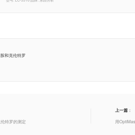
巴胺和克伦特罗
上一篇
：
克伦特罗的测定
用Opti