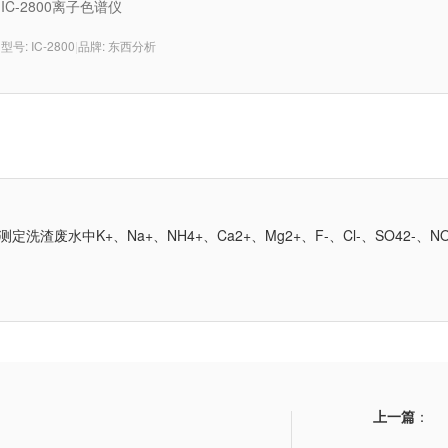
IC-2800离子色谱仪
型号: IC-2800
|
品牌: 东西分析
洗渣废水中K+、Na+、NH4+、Ca2+、Mg2+、F-、Cl-、SO42-、NO
上一篇
：