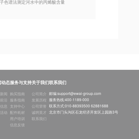
离子色谱法测定河水中的丙烯酸含量
闻动态
服务与支持
关于我们
联系我们
邮编:
support@ewai-group.com
新闻
购买指南
公司简介
服务热线:
400-1189-000
前沿
服务指南
发展历程
联系方式:
010-88393500 62881688
信息
支持中心
公司荣誉
北京市门头沟区石龙经济开发区上园路3号
活动
配件耗材
诚聘英才
用户培训
联系我们
信息反馈