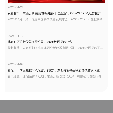
2026-04-28
双喜临门！东西分析荣获“售后服务十佳企业”，GC-MS 3250入选“国产好仪器”
2026年4月，第十九届中国科学仪器发展年会（ACCSI2026）在北京举行。作为科学仪器行业具有广泛影响力的年度交流平台，ACCSI持续聚焦产业创新、技术突破与行业高质量发展，汇聚行业专家、学者、企业代表等多方力量，共话国产科学仪器发展新机遇。 在本届年会同期举办的“3i奖：仪器及检测风云榜颁奖盛典”中，东西分析迎来双重荣誉：公司荣获“3i奖—2025年度科学仪器行业售后服务十佳企业”；同时，GC-MS 3250型气相色谱质谱联用仪凭借良好的用户应用反馈，入选“国产好仪器”
2026-04-13
北京东西分析仪器有限公司2026年校园招聘公告
梦想起航，未来可期！北京东西分析仪器有限公司 2026年校园招聘正式启动，诚邀充满激情与才华的你加入，共绘事业蓝图！
2026-04-07
喜报！一季度狂揽500万迎“开门红”，东西分析微生物质谱仪首次入驻天津疾控！
春风送暖，捷报频传！近期，东西分析仪器（天津）有限公司在医疗健康板块交出了一份极为亮眼的成绩单——凭借卓越的研发底蕴与过硬的产品实力，成功中标天津市东丽区疾控中心微生物检测设备项目。